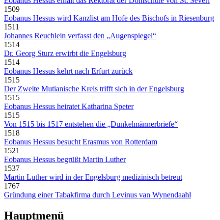
Eobanus Hessus erhält das Rektorat der Domschule von St. Severi
1509
Eobanus Hessus wird Kanzlist am Hofe des Bischofs in Riesenburg
1511
Johannes Reuchlein verfasst den „Augenspiegel“
1514
Dr. Georg Sturz erwirbt die Engelsburg
1514
Eobanus Hessus kehrt nach Erfurt zurück
1515
Der Zweite Mutianische Kreis trifft sich in der Engelsburg
1515
Eobanus Hessus heiratet Katharina Speter
1515
Von 1515 bis 1517 entstehen die „Dunkelmännerbriefe“
1518
Eobanus Hessus besucht Erasmus von Rotterdam
1521
Eobanus Hessus begrüßt Martin Luther
1537
Martin Luther wird in der Engelsburg medizinisch betreut
1767
Gründung einer Tabakfirma durch Levinus van Wynendaahl
Hauptmenü